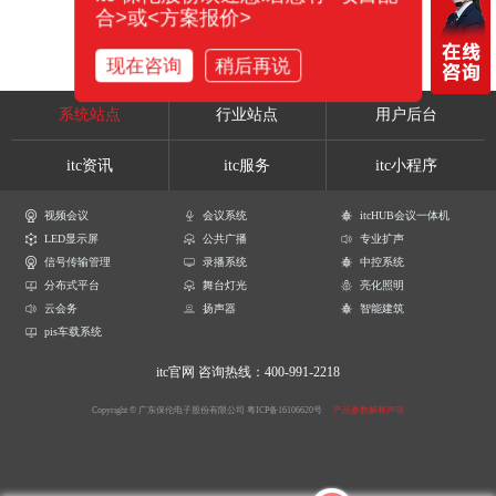
合>或<方案报价>
现在咨询
稍后再说
系统站点
行业站点
用户后台
itc资讯
itc服务
itc小程序
视频会议
会议系统
itcHUB会议一体机
LED显示屏
公共广播
专业扩声
信号传输管理
录播系统
中控系统
分布式平台
舞台灯光
亮化照明
云会务
扬声器
智能建筑
pis车载系统
itc官网
咨询热线：400-991-2218
Copyright © 广东保伦电子股份有限公司
粤ICP备16106620号
产品参数解释声明