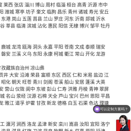
度
莱西
张店
淄川
博山
周村
临淄
桓台
高青
沂源
市中
阳
潍城
寒亭
坊子
奎文
临朐
昌乐
青州
诸城
寿光
安丘
东港
岚山
五莲
莒县
兰山
罗庄
河东
沂南
郯城
沂水
谷
莘县
临清
滨城
沾化
惠民
阳信
无棣
博兴
邹平
牡丹
鹿城
龙湾
瓯海
洞头
永嘉
平阳
苍南
文成
泰顺
瑞安
磐安
兰溪
义乌
东阳
永康
柯城
衢江
常山
开化
龙游
甘孜藏族自治州
凉山彝
贡井
大安
沿滩
荣县
富顺
东区
西区
仁和
米易
盐边
江
昭化
朝天
旺苍
青川
剑阁
苍溪
船山
安居
蓬溪
大英
安
营山
仪陇
阆中
东坡
彭山
仁寿
洪雅
丹棱
青神
翠屏
城
名山
荥经
汉源
石棉
天全
芦山
宝兴
巴州
恩阳
平昌
龙
雅江
道孚
炉霍
甘孜
新龙
德格
白玉
石渠
色达
理塘
可以定制方案吗？
工
瀍河
涧西
洛龙
孟津
新安
栾川
嵩县
汝阳
宜阳
洛宁
浚县
淇县
红旗
卫滨
凤泉
牧野
新乡
获嘉
原阳
延津