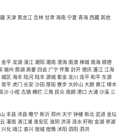
疆
天津
黑龙江
吉林
甘肃
海南
宁夏
青海
西藏
其他
金平
龙湖
濠江
潮阳
潮南
澄海
南澳
禅城
南海
顺德
闻
端州
鼎湖
高要
四会
广宁
怀集
封开
德庆
蓬江
江海
城区
海丰
陆河
陆丰
源城
紫金
龙川
连平
和平
东源
常平
虎门
长安
沙田
厚街
寮步
大岭山
大朗
黄江
樟木
阜沙
小榄
古镇
横栏
三角
民众
南朗
港口
大涌
沙溪
三
山
丰县
沛县
睢宁
新沂
邳州
天宁
钟楼
新北
武进
金坛
云
灌南
清江浦
淮安区
淮阴
洪泽
涟水
盱眙
金湖
亭湖
兴化
靖江
泰兴
宿城
宿豫
沭阳
泗阳
泗洪