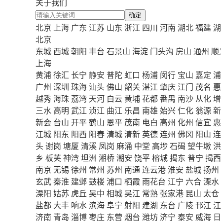
关于我们
确定
北京
上海
广东
江苏
山东
浙江
四川
河南
湖北
福建
湖
北京
东城
西城
朝阳
丰台
石景山
海淀
门头沟
房山
通州
顺
上海
黄浦
徐汇
长宁
静安
普陀
虹口
杨浦
闵行
宝山
嘉定
浦
广州
深圳
珠海
汕头
佛山
韶关
湛江
肇庆
江门
茂名
惠
越秀
海珠
荔湾
天河
白云
黄埔
花都
番禺
南沙
从化
增
三水
高明
武江
浈江
曲江
乐昌
南雄
始兴
仁化
翁源
新
新会
台山
开平
鹤山
恩平
茂南
电白
高州
化州
信宜
惠
江城
阳东
阳西
阳春
清城
清新
英德
连州
佛冈
阳山
连
头
谢岗
塘厦
清溪
凤岗
麻涌
中堂
高埗
石碣
望牛墩
洪
乡
板芙
神湾
坦洲
湘桥
潮安
饶平
榕城
揭东
普宁
揭西
南京
无锡
徐州
常州
苏州
南通
连云港
淮安
盐城
扬州
玄武
秦淮
建邺
鼓楼
浦口
栖霞
雨花台
江宁
六合
溧水
溧阳
姑苏
虎丘
吴中
相城
吴江
常熟
张家港
昆山
太仓
盐都
大丰
响水
滨海
阜宁
射阳
建湖
东台
广陵
邗江
江
济南
青岛
淄博
枣庄
东营
烟台
潍坊
济宁
泰安
威海
日