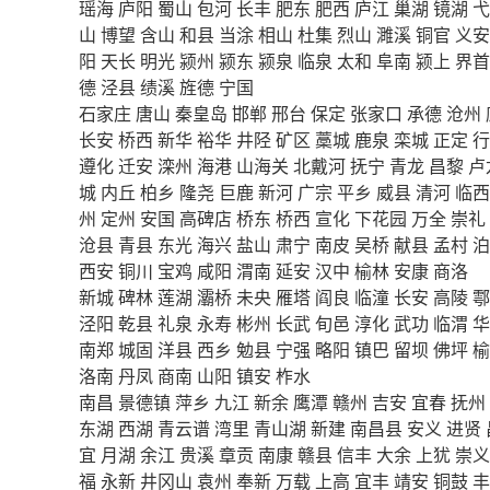
瑶海
庐阳
蜀山
包河
长丰
肥东
肥西
庐江
巢湖
镜湖
弋
山
博望
含山
和县
当涂
相山
杜集
烈山
濉溪
铜官
义安
阳
天长
明光
颍州
颍东
颍泉
临泉
太和
阜南
颍上
界首
德
泾县
绩溪
旌德
宁国
石家庄
唐山
秦皇岛
邯郸
邢台
保定
张家口
承德
沧州
长安
桥西
新华
裕华
井陉
矿区
藁城
鹿泉
栾城
正定
行
遵化
迁安
滦州
海港
山海关
北戴河
抚宁
青龙
昌黎
卢
城
内丘
柏乡
隆尧
巨鹿
新河
广宗
平乡
威县
清河
临西
州
定州
安国
高碑店
桥东
桥西
宣化
下花园
万全
崇礼
沧县
青县
东光
海兴
盐山
肃宁
南皮
吴桥
献县
孟村
泊
西安
铜川
宝鸡
咸阳
渭南
延安
汉中
榆林
安康
商洛
新城
碑林
莲湖
灞桥
未央
雁塔
阎良
临潼
长安
高陵
鄠
泾阳
乾县
礼泉
永寿
彬州
长武
旬邑
淳化
武功
临渭
华
南郑
城固
洋县
西乡
勉县
宁强
略阳
镇巴
留坝
佛坪
榆
洛南
丹凤
商南
山阳
镇安
柞水
南昌
景德镇
萍乡
九江
新余
鹰潭
赣州
吉安
宜春
抚州
东湖
西湖
青云谱
湾里
青山湖
新建
南昌县
安义
进贤
宜
月湖
余江
贵溪
章贡
南康
赣县
信丰
大余
上犹
崇义
福
永新
井冈山
袁州
奉新
万载
上高
宜丰
靖安
铜鼓
丰