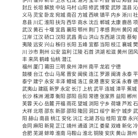
封丘
长垣
解放
中站
马村
山阳
修武
博爱
武陟
温县
沁
义马
灵宝
卧龙
宛城
南召
方城
西峡
镇平
内乡
淅川
社
息县
川汇
淮阳
扶沟
西华
商水
沈丘
郸城
太康
鹿邑
项
武汉
黄石
十堰
宜昌
襄阳
鄂州
荆门
孝感
荆州
黄冈
咸
江岸
江汉
硚口
汉阳
武昌
青山
洪山
东西湖
汉南
蔡甸
夷陵
远安
兴山
秭归
长阳
五峰
宜都
当阳
枝江
襄城
樊
川
沙市
荆州
公安
监利
江陵
石首
洪湖
松滋
黄州
团风
丰
来凤
鹤峰
仙桃
潜江
福州
厦门
莆田
三明
泉州
漳州
南平
龙岩
宁德
鼓楼
台江
仓山
马尾
晋安
闽侯
连江
罗源
闽清
永泰
平
泰宁
建宁
永安
丰泽
鲤城
洛江
泉港
惠安
安溪
永春
德
武夷山
建瓯
新罗
永定
长汀
上杭
武平
连城
漳平
蕉城
长沙
株洲
湘潭
衡阳
邵阳
岳阳
常德
张家界
益阳
郴州
芙蓉
天心
岳麓
开福
雨花
望城
浏阳
宁乡
荷塘
芦淞
石
大祥
北塔
邵东
新邵
邵阳
隆回
洞口
绥宁
新宁
城步
武
阳
赫山
南县
桃江
安化
沅江
北湖
苏仙
桂阳
宜章
永兴
会同
麻阳
新晃
芷江
靖州
通道
洪江
娄星
双峰
新化
冷
合肥
芜湖
蚌埠
淮南
马鞍山
淮北
铜陵
安庆
黄山
滁州