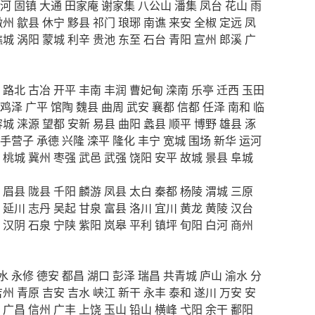
河
固镇
大通
田家庵
谢家集
八公山
潘集
凤台
花山
雨
徽州
歙县
休宁
黟县
祁门
琅琊
南谯
来安
全椒
定远
凤
谯城
涡阳
蒙城
利辛
贵池
东至
石台
青阳
宣州
郎溪
广
路北
古冶
开平
丰南
丰润
曹妃甸
滦南
乐亭
迁西
玉田
鸡泽
广平
馆陶
魏县
曲周
武安
襄都
信都
任泽
南和
临
容城
涞源
望都
安新
易县
曲阳
蠡县
顺平
博野
雄县
涿
手营子
承德
兴隆
滦平
隆化
丰宁
宽城
围场
新华
运河
桃城
冀州
枣强
武邑
武强
饶阳
安平
故城
景县
阜城
眉县
陇县
千阳
麟游
凤县
太白
秦都
杨陵
渭城
三原
延川
志丹
吴起
甘泉
富县
洛川
宜川
黄龙
黄陵
汉台
汉阴
石泉
宁陕
紫阳
岚皋
平利
镇坪
旬阳
白河
商州
水
永修
德安
都昌
湖口
彭泽
瑞昌
共青城
庐山
渝水
分
吉州
青原
吉安
吉水
峡江
新干
永丰
泰和
遂川
万安
安
广昌
信州
广丰
上饶
玉山
铅山
横峰
弋阳
余干
鄱阳