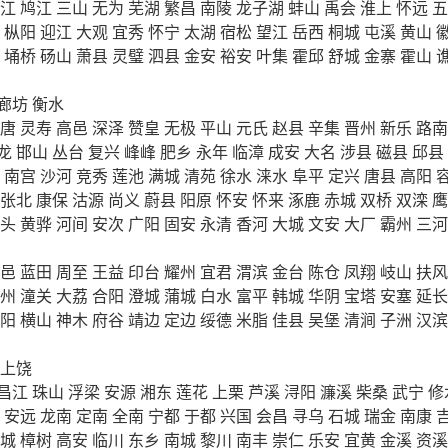
江
鸠江
三山
无为
芜湖
繁昌
南陵
龙子湖
蚌山
禹会
淮上
怀远
五
枞阳
迎江
大观
宜秀
怀宁
太湖
宿松
望江
岳西
桐城
屯溪
黄山
埇桥
砀山
萧县
灵璧
泗县
金安
裕安
叶集
霍邱
舒城
金寨
霍山
廊坊
衡水
唐
灵寿
高邑
深泽
赞皇
无极
平山
元氏
赵县
辛集
晋州
新乐
路南
龙
邯山
丛台
复兴
峰峰
肥乡
永年
临漳
成安
大名
涉县
磁县
邱县
南宫
沙河
竞秀
莲池
满城
清苑
徐水
涞水
阜平
定兴
唐县
高阳
张北
康保
沽源
尚义
蔚县
阳原
怀安
怀来
涿鹿
赤城
双桥
双滦
鹰
头
黄骅
河间
安次
广阳
固安
永清
香河
大城
文安
大厂
霸州
三河
邑
蓝田
周至
王益
印台
耀州
宜君
渭滨
金台
陈仓
凤翔
岐山
扶风
州
潼关
大荔
合阳
澄城
蒲城
白水
富平
韩城
华阴
宝塔
安塞
延长
阳
横山
神木
府谷
靖边
定边
绥德
米脂
佳县
吴堡
清涧
子洲
汉滨
上饶
昌江
珠山
浮梁
安源
湘东
莲花
上栗
芦溪
浔阳
濂溪
柴桑
武宁
修
安远
龙南
定南
全南
宁都
于都
兴国
会昌
寻乌
石城
瑞金
南康
城
樟树
高安
临川
东乡
南城
黎川
南丰
崇仁
乐安
宜黄
金溪
资溪