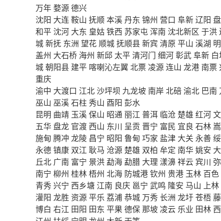
万年
婺源
德兴
沈阳
大连
鞍山
抚顺
本溪
丹东
锦州
营口
阜新
辽阳
盘
和平
沈河
大东
皇姑
铁西
苏家屯
浑南
沈北新区
于洪
城
新抚
东洲
望花
顺城
抚顺县
新宾
清原
平山
溪湖
明
盖州
大石桥
海州
新邱
太平
清河门
细河
彰武
阜新
白
城
朝阳县
建平
喀喇沁左翼
北票
凌源
连山
龙港
南票
重庆
渝中
大渡口
江北
沙坪坝
九龙坡
南岸
北碚
渝北
巴南
巫山
巫溪
石柱
秀山
酉阳
彭水
昆明
曲靖
玉溪
保山
昭通
丽江
普洱
临沧
楚雄
红河
文
五华
盘龙
官渡
西山
东川
呈贡
晋宁
富民
宜良
石林
嵩
施甸
腾冲
龙陵
昌宁
昭阳
鲁甸
巧家
盐津
大关
永善
绥
永德
镇康
双江
耿马
沧源
楚雄
双柏
牟定
南华
姚安
大
丘北
广南
富宁
景洪
勐海
勐腊
大理
漾濞
祥云
宾川
弥
南宁
柳州
桂林
梧州
北海
防城港
钦州
贵港
玉林
百色
青秀
兴宁
西乡塘
江南
良庆
邕宁
武鸣
隆安
马山
上林
灌阳
龙胜
资源
平乐
荔浦
恭城
万秀
长洲
龙圩
苍梧
藤
博白
右江
田阳
田东
平果
德保
那坡
凌云
乐业
田林
西
江州
扶绥
宁明
龙州
大新
天等