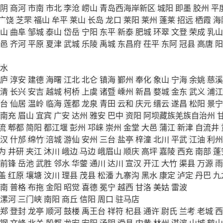
阴
商河
市南
市北
李沧
崂山
青岛西海岸新区
城阳
即墨
胶州
平
广饶
芝罘
福山
牟平
莱山
长岛
龙口
莱阳
莱州
蓬莱
招远
栖霞
海
山
曲阜
邹城
泰山
岱岳
宁阳
东平
新泰
肥城
环翠
文登
荣成
乳山
邑
齐河
平原
夏津
武城
乐陵
禹城
东昌府
茌平
东阿
冠县
高唐
阳
水
庐
淳安
建德
海曙
江北
北仑
镇海
鄞州
奉化
象山
宁海
余姚
慈溪
清
长兴
安吉
越城
柯桥
上虞
诸暨
嵊州
新昌
婺城
金东
武义
浦江
台
仙居
温岭
临海
莲都
龙泉
青田
云和
庆元
缙云
遂昌
松阳
景宁
南充
眉山
宜宾
广安
达州
雅安
巴中
资阳
阿坝藏族羌族自治州
流
郫都
简阳
都江堰
彭州
邛崃
崇州
金堂
大邑
蒲江
新津
自流井
汉
什邡
绵竹
涪城
游仙
安州
三台
盐亭
梓潼
北川
平武
江油
利州
为
井研
夹江
沐川
峨边
马边
峨眉山
顺庆
高坪
嘉陵
西充
南部
蓬
前锋
岳池
武胜
邻水
华蓥
通川
达川
宣汉
开江
大竹
渠县
万源
雨
盖
红原
壤塘
汶川
理县
茂县
松潘
九寨沟
黑水
康定
泸定
丹巴
九
南
普格
布拖
金阳
昭觉
喜德
冕宁
越西
甘洛
美姑
雷波
漯河
三门峡
南阳
商丘
信阳
周口
驻马店
郑
登封
龙亭
顺河
鼓楼
禹王台
祥符
杞县
通许
尉氏
兰考
老城
西
钢
文峰
北关
殷都
龙安
安阳
汤阴
滑县
内黄
林州
淇滨
山城
鹤山