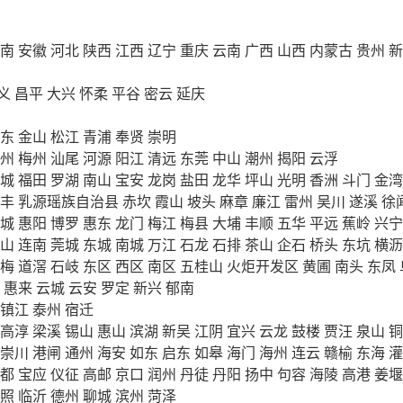
南
安徽
河北
陕西
江西
辽宁
重庆
云南
广西
山西
内蒙古
贵州
新
义
昌平
大兴
怀柔
平谷
密云
延庆
东
金山
松江
青浦
奉贤
崇明
州
梅州
汕尾
河源
阳江
清远
东莞
中山
潮州
揭阳
云浮
城
福田
罗湖
南山
宝安
龙岗
盐田
龙华
坪山
光明
香洲
斗门
金湾
丰
乳源瑶族自治县
赤坎
霞山
坡头
麻章
廉江
雷州
吴川
遂溪
徐
城
惠阳
博罗
惠东
龙门
梅江
梅县
大埔
丰顺
五华
平远
蕉岭
兴宁
山
连南
莞城
东城
南城
万江
石龙
石排
茶山
企石
桥头
东坑
横沥
梅
道滘
石岐
东区
西区
南区
五桂山
火炬开发区
黄圃
南头
东凤
惠来
云城
云安
罗定
新兴
郁南
镇江
泰州
宿迁
高淳
梁溪
锡山
惠山
滨湖
新吴
江阴
宜兴
云龙
鼓楼
贾汪
泉山
铜
崇川
港闸
通州
海安
如东
启东
如皋
海门
海州
连云
赣榆
东海
灌
都
宝应
仪征
高邮
京口
润州
丹徒
丹阳
扬中
句容
海陵
高港
姜堰
照
临沂
德州
聊城
滨州
菏泽