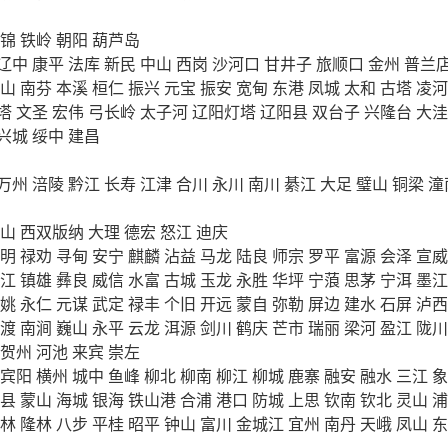
锦
铁岭
朝阳
葫芦岛
辽中
康平
法库
新民
中山
西岗
沙河口
甘井子
旅顺口
金州
普兰
山
南芬
本溪
桓仁
振兴
元宝
振安
宽甸
东港
凤城
太和
古塔
凌河
塔
文圣
宏伟
弓长岭
太子河
辽阳灯塔
辽阳县
双台子
兴隆台
大洼
兴城
绥中
建昌
万州
涪陵
黔江
长寿
江津
合川
永川
南川
綦江
大足
璧山
铜梁
潼
山
西双版纳
大理
德宏
怒江
迪庆
明
禄劝
寻甸
安宁
麒麟
沾益
马龙
陆良
师宗
罗平
富源
会泽
宣威
江
镇雄
彝良
威信
水富
古城
玉龙
永胜
华坪
宁蒗
思茅
宁洱
墨江
姚
永仁
元谋
武定
禄丰
个旧
开远
蒙自
弥勒
屏边
建水
石屏
泸西
渡
南涧
巍山
永平
云龙
洱源
剑川
鹤庆
芒市
瑞丽
梁河
盈江
陇川
贺州
河池
来宾
崇左
宾阳
横州
城中
鱼峰
柳北
柳南
柳江
柳城
鹿寨
融安
融水
三江
象
县
蒙山
海城
银海
铁山港
合浦
港口
防城
上思
钦南
钦北
灵山
浦
林
隆林
八步
平桂
昭平
钟山
富川
金城江
宜州
南丹
天峨
凤山
东