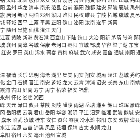
阳
孟州
华龙
清丰
南乐
范县
台前
濮阳
魏都
建安
鄢陵
襄城
禹州
旗
唐河
新野
桐柏
邓州
梁园
睢阳
民权
睢县
宁陵
柘城
虞城
夏邑
城
驿城
西平
上蔡
平舆
正阳
确山
泌阳
汝南
遂平
新蔡
宁
随州
恩施
仙桃
潜江
天门
江夏
黄陂
新洲
黄石港
西塞山
下陆
铁山
大冶
阳新
茅箭
张湾
郧
城
襄州
南漳
谷城
保康
老河口
枣阳
宜城
鄂城
华容
梁子湖
东宝
红安
罗田
英山
浠水
蕲春
黄梅
麻城
武穴
咸安
嘉鱼
通城
崇阳
潭
福清
长乐
思明
海沧
湖里
集美
同安
翔安
城厢
涵江
荔城
秀屿
化
金门
石狮
晋江
南安
芗城
龙文
云霄
漳浦
诏安
长泰
东山
南靖
霞浦
古田
屏南
寿宁
周宁
柘荣
福安
福鼎
永州
怀化
娄底
湘西
峰
天元
渌口
攸县
茶陵
炎陵
醴陵
雨湖
岳塘
湘乡
韶山
珠晖
雁峰
冈
岳阳楼
云溪
君山
岳阳
华容
湘阴
平江
汨罗
临湘
武陵
鼎城
安
嘉禾
临武
汝城
桂东
安仁
资兴
零陵
冷水滩
祁阳
东安
双牌
道县
水江
涟源
吉首
泸溪
凤凰
花垣
保靖
古丈
永顺
龙山
阜阳
宿州
六安
亳州
池州
宣城