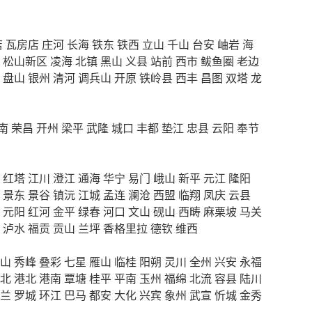
店
瓦房店
庄河
长海
铁东
铁西
立山
千山
台安
岫岩
海
松山新区
凌海
北镇
黑山
义县
站前
西市
鲅鱼圈
老边
盘山
银州
清河
调兵山
开原
铁岭县
西丰
昌图
双塔
龙
南
荣昌
开州
梁平
武隆
城口
丰都
垫江
忠县
云阳
奉节
红塔
江川
澄江
通海
华宁
易门
峨山
新平
元江
隆阳
景东
景谷
镇沅
江城
孟连
澜沧
西盟
临翔
凤庆
云县
元阳
红河
金平
绿春
河口
文山
砚山
西畴
麻栗坡
马关
泸水
福贡
贡山
兰坪
香格里拉
德钦
维西
山
秀峰
叠彩
七星
雁山
临桂
阳朔
灵川
全州
兴安
永福
北
港北
港南
覃塘
桂平
平南
玉州
福绵
北流
容县
陆川
兰
罗城
环江
巴马
都安
大化
兴宾
象州
武宣
忻城
金秀