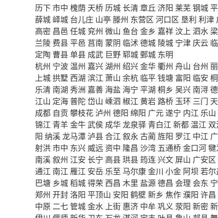
历下
市中
槐荫
天桥
历城
长清
章丘
济阳
莱芜
钢城
平
薛城
峄城
台儿庄
山亭
滕州
东营区
河口区
垦利
利津
高密
昌邑
任城
兖州
微山
鱼台
金乡
嘉祥
汶上
泗水
梁
兰陵
费县
平邑
莒南
蒙阴
临沭
德城
陵城
宁津
庆云
临
定陶
曹县
单县
成武
巨野
郓城
鄄城
东明
杭州
宁波
温州
嘉兴
湖州
绍兴
金华
衢州
舟山
台州
丽
上城
拱墅
西湖
滨江
萧山
余杭
临平
钱塘
富阳
临安
桐
乐清
南湖
秀洲
嘉善
海盐
海宁
平湖
桐乡
吴兴
南浔
德
江山
定海
普陀
岱山
嵊泗
椒江
黄岩
路桥
玉环
三门
天
成都
自贡
攀枝花
泸州
德阳
绵阳
广元
遂宁
内江
乐山
锦江
青羊
金牛
武侯
成华
龙泉驿
青白江
新都
温江
双
阳
纳溪
龙马潭
泸县
合江
叙永
古蔺
旌阳
罗江
中江
广
射洪
市中
东兴
威远
资中
隆昌
沙湾
五通桥
金口河
犍
南溪
叙州
江安
长宁
高县
珙县
筠连
兴文
屏山
广安区
通江
南江
雁江
安岳
乐至
马尔康
金川
小金
阿坝
若尔
巴塘
乡城
稻城
得荣
西昌
木里
盐源
德昌
会理
会东
宁
郑州
开封
洛阳
平顶山
安阳
鹤壁
新乡
焦作
濮阳
许昌
中原
二七
管城
金水
上街
惠济
中牟
巩义
荥阳
新密
新
伊川
偃师
新华
卫东
石龙
湛河
宝丰
叶县
鲁山
郏县
舞