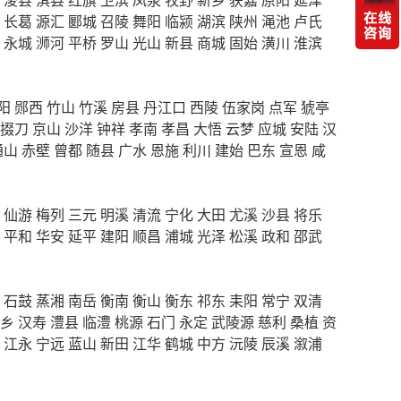
长葛
源汇
郾城
召陵
舞阳
临颍
湖滨
陕州
渑池
卢氏
永城
浉河
平桥
罗山
光山
新县
商城
固始
潢川
淮滨
阳
郧西
竹山
竹溪
房县
丹江口
西陵
伍家岗
点军
猇亭
掇刀
京山
沙洋
钟祥
孝南
孝昌
大悟
云梦
应城
安陆
汉
通山
赤壁
曾都
随县
广水
恩施
利川
建始
巴东
宣恩
咸
仙游
梅列
三元
明溪
清流
宁化
大田
尤溪
沙县
将乐
平和
华安
延平
建阳
顺昌
浦城
光泽
松溪
政和
邵武
石鼓
蒸湘
南岳
衡南
衡山
衡东
祁东
耒阳
常宁
双清
乡
汉寿
澧县
临澧
桃源
石门
永定
武陵源
慈利
桑植
资
江永
宁远
蓝山
新田
江华
鹤城
中方
沅陵
辰溪
溆浦