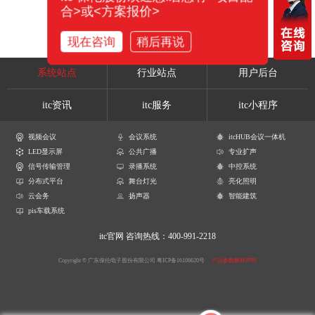
合>或<方案报价>
现在咨询
稍后再说
系统站点
行业站点
用户后台
itc资讯
itc服务
itc小程序
视频会议
会议系统
itcHUB会议一体机
LED显示屏
公共广播
专业扩声
信号传输管理
录播系统
中控系统
分布式平台
舞台灯光
亮化照明
云会务
扬声器
智能建筑
pis车载系统
itc官网
咨询热线：400-991-2218
Copyright © 广东保伦电子股份有限公司
粤ICP备16106620号
产品参数解释声明