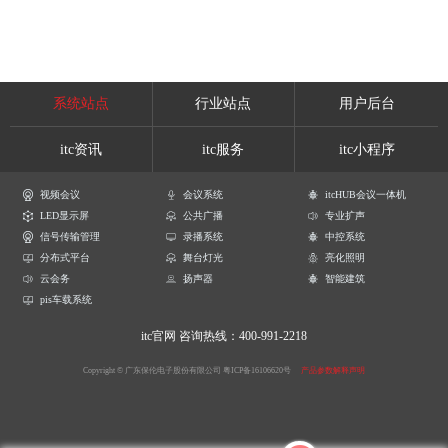
系统站点
行业站点
用户后台
itc资讯
itc服务
itc小程序
视频会议
会议系统
itcHUB会议一体机
LED显示屏
公共广播
专业扩声
信号传输管理
录播系统
中控系统
分布式平台
舞台灯光
亮化照明
云会务
扬声器
智能建筑
pis车载系统
itc官网
咨询热线：400-991-2218
Copyright © 广东保伦电子股份有限公司
粤ICP备16106620号
产品参数解释声明