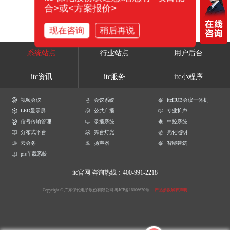
合>或<方案报价>
现在咨询
稍后再说
系统站点
行业站点
用户后台
itc资讯
itc服务
itc小程序
视频会议
会议系统
itcHUB会议一体机
LED显示屏
公共广播
专业扩声
信号传输管理
录播系统
中控系统
分布式平台
舞台灯光
亮化照明
云会务
扬声器
智能建筑
pis车载系统
itc官网
咨询热线：400-991-2218
Copyright © 广东保伦电子股份有限公司
粤ICP备16106620号
产品参数解释声明