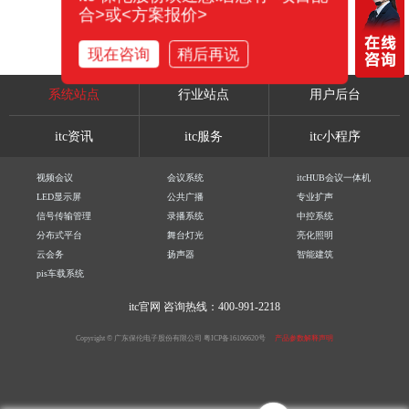
合>或<方案报价>
现在咨询
稍后再说
系统站点
行业站点
用户后台
itc资讯
itc服务
itc小程序
视频会议
会议系统
itcHUB会议一体机
LED显示屏
公共广播
专业扩声
信号传输管理
录播系统
中控系统
分布式平台
舞台灯光
亮化照明
云会务
扬声器
智能建筑
pis车载系统
itc官网
咨询热线：400-991-2218
Copyright © 广东保伦电子股份有限公司
粤ICP备16106620号
产品参数解释声明