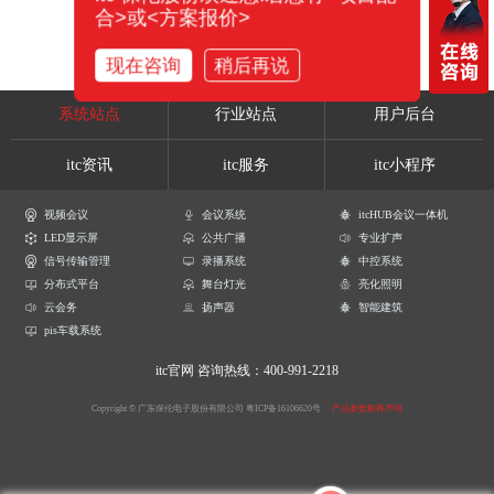
合>或<方案报价>
现在咨询
稍后再说
系统站点
行业站点
用户后台
itc资讯
itc服务
itc小程序
视频会议
会议系统
itcHUB会议一体机
LED显示屏
公共广播
专业扩声
信号传输管理
录播系统
中控系统
分布式平台
舞台灯光
亮化照明
云会务
扬声器
智能建筑
pis车载系统
itc官网
咨询热线：400-991-2218
Copyright © 广东保伦电子股份有限公司
粤ICP备16106620号
产品参数解释声明