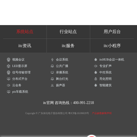
系统站点
行业站点
用户后台
itc资讯
itc服务
itc小程序
视频会议
会议系统
itcHUB会议一体机
LED显示屏
公共广播
专业扩声
信号传输管理
录播系统
中控系统
分布式平台
舞台灯光
亮化照明
云会务
扬声器
智能建筑
pis车载系统
itc官网
咨询热线：400-991-2218
Copyright © 广东保伦电子股份有限公司
粤ICP备16106620号
产品参数解释声明