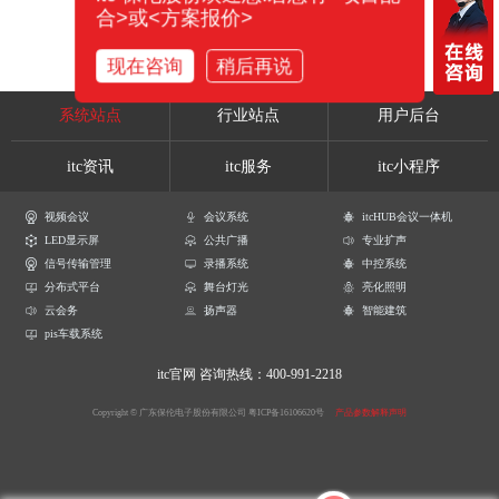
合>或<方案报价>
现在咨询
稍后再说
系统站点
行业站点
用户后台
itc资讯
itc服务
itc小程序
视频会议
会议系统
itcHUB会议一体机
LED显示屏
公共广播
专业扩声
信号传输管理
录播系统
中控系统
分布式平台
舞台灯光
亮化照明
云会务
扬声器
智能建筑
pis车载系统
itc官网
咨询热线：400-991-2218
Copyright © 广东保伦电子股份有限公司
粤ICP备16106620号
产品参数解释声明