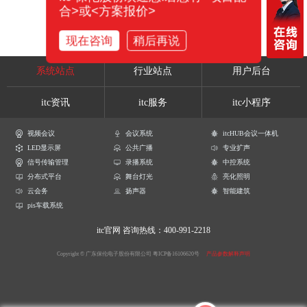
合>或<方案报价>
现在咨询
稍后再说
系统站点
行业站点
用户后台
itc资讯
itc服务
itc小程序
视频会议
会议系统
itcHUB会议一体机
LED显示屏
公共广播
专业扩声
信号传输管理
录播系统
中控系统
分布式平台
舞台灯光
亮化照明
云会务
扬声器
智能建筑
pis车载系统
itc官网
咨询热线：400-991-2218
Copyright © 广东保伦电子股份有限公司
粤ICP备16106620号
产品参数解释声明