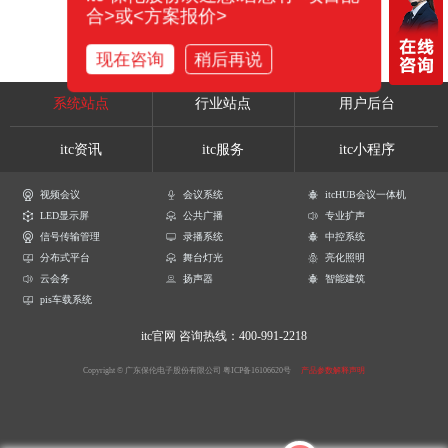
合>或<方案报价>
现在咨询
稍后再说
系统站点
行业站点
用户后台
itc资讯
itc服务
itc小程序
视频会议
会议系统
itcHUB会议一体机
LED显示屏
公共广播
专业扩声
信号传输管理
录播系统
中控系统
分布式平台
舞台灯光
亮化照明
云会务
扬声器
智能建筑
pis车载系统
itc官网
咨询热线：400-991-2218
Copyright © 广东保伦电子股份有限公司
粤ICP备16106620号
产品参数解释声明