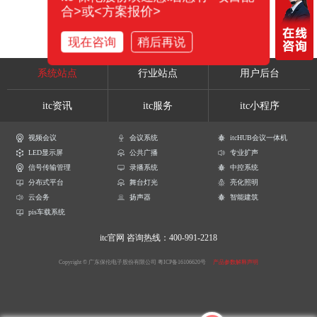
合>或<方案报价>
现在咨询
稍后再说
系统站点
行业站点
用户后台
itc资讯
itc服务
itc小程序
视频会议
会议系统
itcHUB会议一体机
LED显示屏
公共广播
专业扩声
信号传输管理
录播系统
中控系统
分布式平台
舞台灯光
亮化照明
云会务
扬声器
智能建筑
pis车载系统
itc官网
咨询热线：400-991-2218
Copyright © 广东保伦电子股份有限公司
粤ICP备16106620号
产品参数解释声明