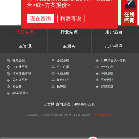
合>或<方案报价>
现在咨询
稍后再说
系统站点
行业站点
用户后台
itc资讯
itc服务
itc小程序
视频会议
会议系统
itcHUB会议一体机
LED显示屏
公共广播
专业扩声
信号传输管理
录播系统
中控系统
分布式平台
舞台灯光
亮化照明
云会务
扬声器
智能建筑
pis车载系统
itc官网
咨询热线：400-991-2218
Copyright © 广东保伦电子股份有限公司
粤ICP备16106620号
产品参数解释声明