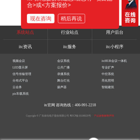
合>或<方案报价>
现在咨询
稍后再说
系统站点
行业站点
用户后台
itc资讯
itc服务
itc小程序
视频会议
会议系统
itcHUB会议一体机
LED显示屏
公共广播
专业扩声
信号传输管理
录播系统
中控系统
分布式平台
舞台灯光
亮化照明
云会务
扬声器
智能建筑
pis车载系统
itc官网
咨询热线：400-991-2218
Copyright © 广东保伦电子股份有限公司
粤ICP备16106620号
产品参数解释声明