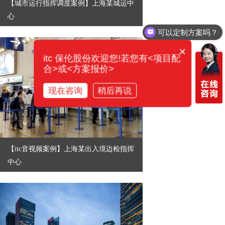
【城市运行指挥调度案例】​上海某城运中
心
可以定制方案吗？
×
itc 保伦股份欢迎您!若您有<项目配
合>或<方案报价>
现在咨询
稍后再说
【itc音视频案例】上海某出入境边检指挥
中心