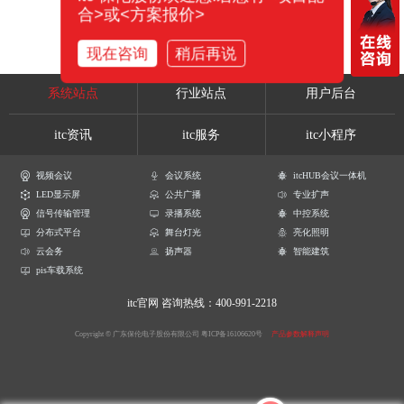
合>或<方案报价>
现在咨询
稍后再说
系统站点
行业站点
用户后台
itc资讯
itc服务
itc小程序
视频会议
会议系统
itcHUB会议一体机
LED显示屏
公共广播
专业扩声
信号传输管理
录播系统
中控系统
分布式平台
舞台灯光
亮化照明
云会务
扬声器
智能建筑
pis车载系统
itc官网
咨询热线：400-991-2218
Copyright © 广东保伦电子股份有限公司
粤ICP备16106620号
产品参数解释声明